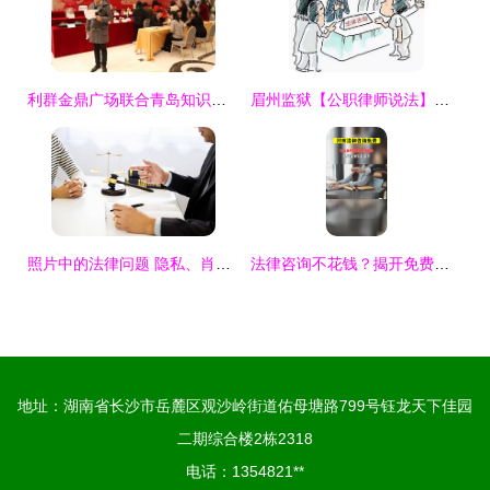
利群金鼎广场联合青岛知识产权法庭普法 消费者维权意识再升级
眉州监狱【公职律师说法】解读法律援助法 法律咨询便民利民的新篇章
照片中的法律问题 隐私、肖像与维权指南
法律咨询不花钱？揭开免费法律服务的真相与途径
地址：湖南省长沙市岳麓区观沙岭街道佑母塘路799号钰龙天下佳园
二期综合楼2栋2318
电话：1354821**