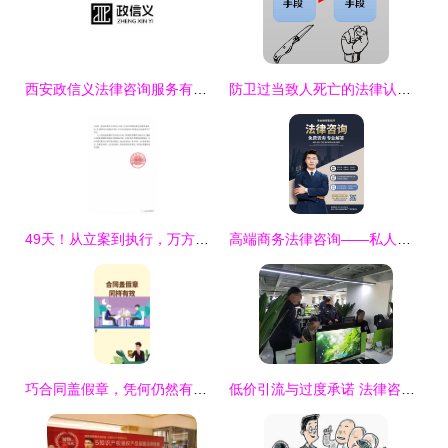
西安政信义法律咨询服务有限责任公司
防卫过当致人死亡的法律认定与量刑解析——沈阳刑事律师专业解答
49天！从立案到执行，万方法律集团助客户高效回款400万元
高端商务法律咨询——私人定制与全方位护航**\n\n**正文 **\n在日益复杂的商业环境中，一家成熟的法律咨询服务，不仅仅是合同的延伸。我们的事务所致力于为每位客户提供层次清晰、触手可及的法律支持。基于科学的风险感知工作法，结合三大体系联动，我们用数宇之风吹散潜在的纠纷尘埃。从这里借由数据分析准定位核心目标——将低效转变成本。现代商业节奏告诉我们，错误的步骤常在基础初期奠定，我们能为用户挡住第一大危机 未知的权利剥离交易时空漏灭疏困回环大可能的越权行为最致命时多法务流失精坚和资金信任碎原铁则是极意平铺垫
巧合同盖假章，凭何仍然有效？搞懂法律骗不了你的理由
低价引流与过度承诺 法律咨询公司乱象调查